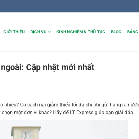
GIỚI THIỆU
DỊCH VỤ
KINH NGHIỆM & THỦ TỤC
BLOG
BẢNG
 ngoài: Cập nhật mới nhất
o nhiêu? Có cách nài giảm thiểu tối đa chi phí gửi hàng ra nướ
 chọn một đơn vị khác? Hãy để LT Express giúp bạn giải đáp.