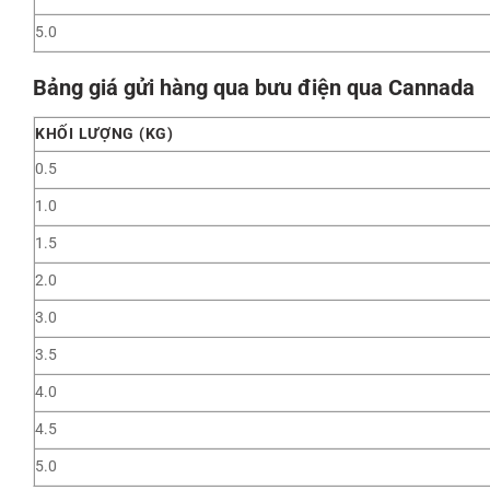
5.0
Bảng giá gửi hàng qua bưu điện qua Cannada
KHỐI LƯỢNG (KG)
0.5
1.0
1.5
2.0
3.0
3.5
4.0
4.5
5.0