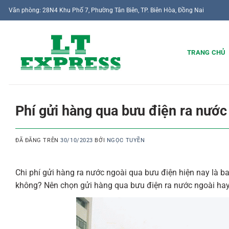
Chuyển
Văn phòng: 28N4 Khu Phố 7, Phường Tân Biên, TP. Biên Hòa, Đồng Nai
đến
nội
dung
TRANG CHỦ
Phí gửi hàng qua bưu điện ra nước
ĐÃ ĐĂNG TRÊN
30/10/2023
BỞI
NGỌC TUYỀN
Chi phí gửi hàng ra nước ngoài qua bưu điện hiện nay là ba
không? Nên chọn gửi hàng qua bưu điện ra nước ngoài hay