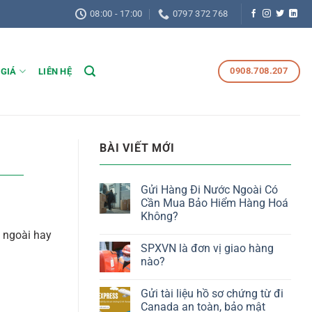
08:00 - 17:00
0797 372 768
0908.708.207
 GIÁ
LIÊN HỆ
BÀI VIẾT MỚI
Gửi Hàng Đi Nước Ngoài Có
Cần Mua Bảo Hiểm Hàng Hoá
Không?
c ngoài hay
SPXVN là đơn vị giao hàng
nào?
Gửi tài liệu hồ sơ chứng từ đi
Canada an toàn, bảo mật