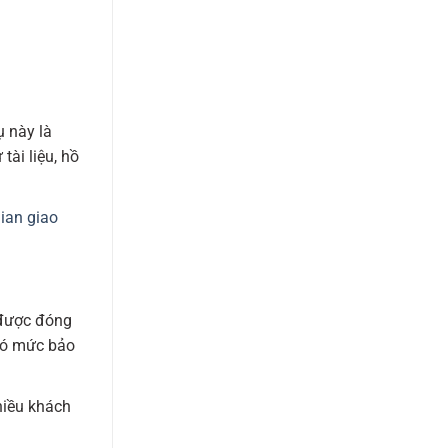
 này là
tài liệu, hồ
gian giao
 được đóng
 có mức bảo
hiều khách