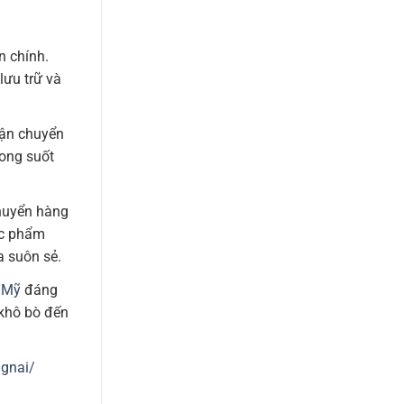
n chính.
lưu trữ và
vận chuyển
rong suốt
chuyển hàng
ực phẩm
a suôn sẻ.
 Mỹ
đáng
 khô bò đến
ngnai/