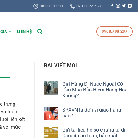
08:00 - 17:00
0797 372 768
0908.708.207
 GIÁ
LIÊN HỆ
BÀI VIẾT MỚI
Gửi Hàng Đi Nước Ngoài Có
Cần Mua Bảo Hiểm Hàng Hoá
Không?
c trưng,
SPXVN là đơn vị giao hàng
 và tuân
nào?
ưới liên kết
và với mức
Gửi tài liệu hồ sơ chứng từ đi
Canada an toàn, bảo mật