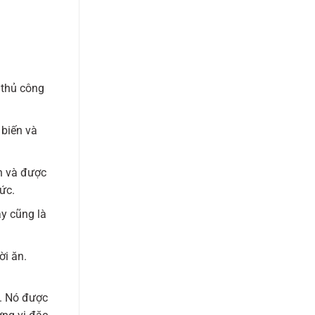
 thủ công
 biến và
n và được
ức.
ày cũng là
ời ăn.
. Nó được