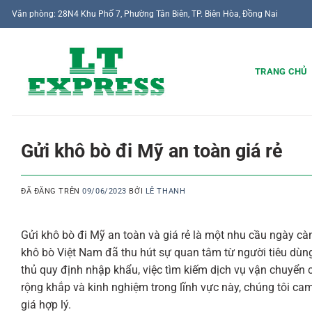
Chuyển
Văn phòng: 28N4 Khu Phố 7, Phường Tân Biên, TP. Biên Hòa, Đồng Nai
đến
nội
dung
TRANG CHỦ
Gửi khô bò đi Mỹ an toàn giá rẻ
ĐÃ ĐĂNG TRÊN
09/06/2023
BỞI
LÊ THANH
Gửi khô bò đi Mỹ an toàn và giá rẻ là một nhu cầu ngày cà
khô bò Việt Nam đã thu hút sự quan tâm từ người tiêu dùng
thủ quy định nhập khẩu, việc tìm kiếm dịch vụ vận chuyển c
rộng khắp và kinh nghiệm trong lĩnh vực này, chúng tôi ca
giá hợp lý.