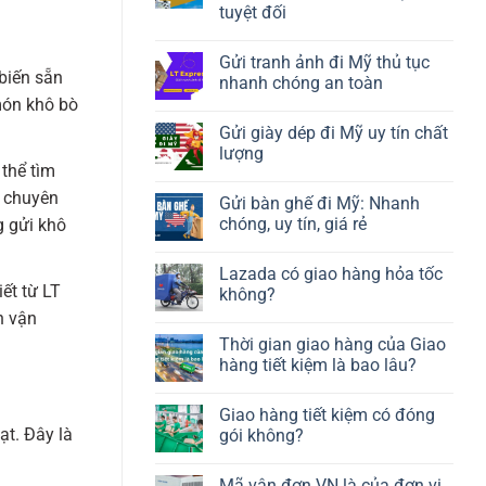
tuyệt đối
Gửi tranh ảnh đi Mỹ thủ tục
biến sẵn
nhanh chóng an toàn
món khô bò
Gửi giày dép đi Mỹ uy tín chất
lượng
 thể tìm
ũ chuyên
Gửi bàn ghế đi Mỹ: Nhanh
chóng, uy tín, giá rẻ
g gửi khô
Lazada có giao hàng hỏa tốc
iết từ LT
không?
h vận
Thời gian giao hàng của Giao
hàng tiết kiệm là bao lâu?
Giao hàng tiết kiệm có đóng
t. Đây là
gói không?
Mã vận đơn VN là của đơn vị