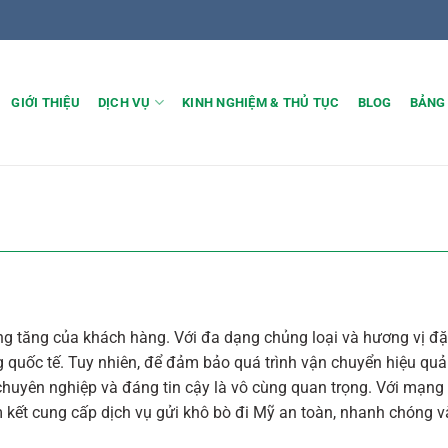
GIỚI THIỆU
DỊCH VỤ
KINH NGHIỆM & THỦ TỤC
BLOG
BẢNG
ng tăng của khách hàng. Với đa dạng chủng loại và hương vị đặ
 quốc tế. Tuy nhiên, để đảm bảo quá trình vận chuyển hiệu quả
huyên nghiệp và đáng tin cậy là vô cùng quan trọng. Với mạng l
m kết cung cấp dịch vụ gửi khô bò đi Mỹ an toàn, nhanh chóng 