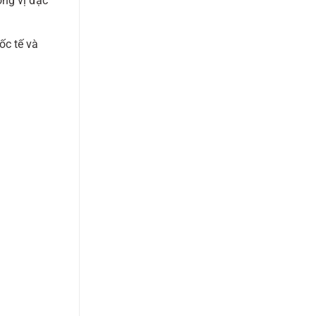
ơng vị đặc
ốc tế và