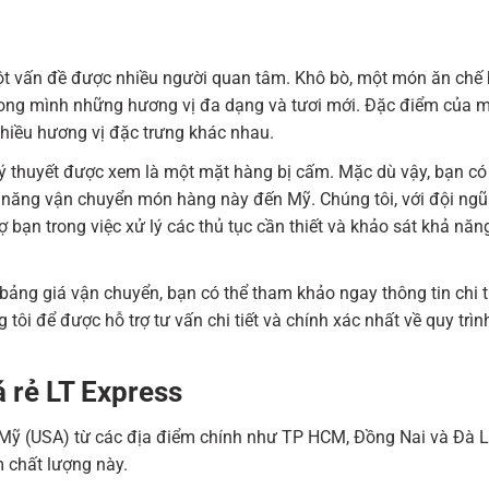
 một vấn đề được nhiều người quan tâm. Khô bò, một món ăn chế 
trong mình những hương vị đa dạng và tươi mới. Đặc điểm của 
nhiều hương vị đặc trưng khác nhau.
lý thuyết được xem là một mặt hàng bị cấm. Mặc dù vậy, bạn có
hả năng vận chuyển món hàng này đến Mỹ. Chúng tôi, với đội ng
 bạn trong việc xử lý các thủ tục cần thiết và khảo sát khả năn
ư bảng giá vận chuyển, bạn có thể tham khảo ngay thông tin chi t
 tôi để được hỗ trợ tư vấn chi tiết và chính xác nhất về quy trìn
á rẻ LT Express
Mỹ (USA) từ các địa điểm chính như TP HCM, Đồng Nai và Đà Lạ
 chất lượng này.