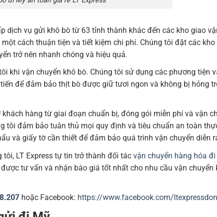
bò đi Mỹ an toàn giá rẻ LT Express
p dịch vụ gửi khô bò từ 63 tỉnh thành khác đến các kho giao vậ
ột cách thuận tiện và tiết kiệm chi phí. Chúng tôi đặt các kho 
uyển trở nên nhanh chóng và hiệu quả.
tôi khi vận chuyển khô bò. Chúng tôi sử dụng các phương tiện 
tiến để đảm bảo thịt bò được giữ tươi ngon và không bị hỏng t
ợ khách hàng từ giai đoạn chuẩn bị, đóng gói miễn phí và vận 
ng tôi đảm bảo tuân thủ mọi quy định và tiêu chuẩn an toàn th
ẩu và giấy tờ cần thiết để đảm bảo quá trình vận chuyển diễn r
ôi, LT Express tự tin trở thành đối tác
vận chuyển hàng hóa đi
ể được tư vấn và nhận báo giá tốt nhất cho nhu cầu vận chuyển
08.207
hoặc Facebook:
https://www.facebook.com/ltexpressdo
gửi đi Mỹ