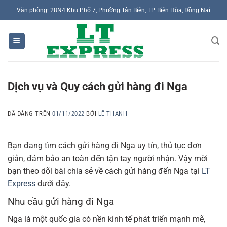
Chuyển
Văn phòng: 28N4 Khu Phố 7, Phường Tân Biên, TP. Biên Hòa, Đồng Nai
đến
nội
dung
Dịch vụ và Quy cách gửi hàng đi Nga
ĐÃ ĐĂNG TRÊN
01/11/2022
BỞI
LÊ THANH
Bạn đang tìm cách gửi hàng đi Nga uy tín, thủ tục đơn
giản, đảm bảo an toàn đến tận tay người nhận. Vậy mời
bạn theo dõi bài chia sẻ về cách gửi hàng đến Nga tại
LT
Express
dưới đây.
Nhu cầu gửi hàng đi Nga
Nga là một quốc gia có nền kinh tế phát triển mạnh mẽ,