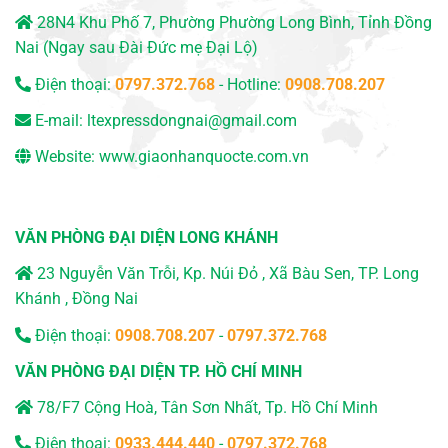
28N4 Khu Phố 7, Phường Phường Long Bình, Tỉnh Đồng
Nai (Ngay sau Đài Đức mẹ Đại Lộ)
Điện thoại:
0797.372.768
- Hotline:
0908.708.207
E-mail:
ltexpressdongnai@gmail.com
Website:
www.giaonhanquocte.com.vn
VĂN PHÒNG ĐẠI DIỆN LONG KHÁNH
23 Nguyễn Văn Trỗi, Kp. Núi Đỏ , Xã Bàu Sen, TP. Long
Khánh , Đồng Nai
Điện thoại:
0908.708.207
-
0797.372.768
VĂN PHÒNG ĐẠI DIỆN TP. HỒ CHÍ MINH
78/F7 Cộng Hoà, Tân Sơn Nhất, Tp. Hồ Chí Minh
Điện thoại:
0933.444.440
-
0797.372.768