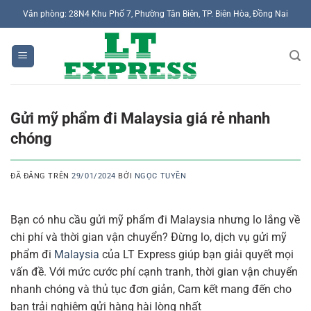
Chuyển
Văn phòng: 28N4 Khu Phố 7, Phường Tân Biên, TP. Biên Hòa, Đồng Nai
đến
nội
dung
Gửi mỹ phẩm đi Malaysia giá rẻ nhanh
chóng
ĐÃ ĐĂNG TRÊN
29/01/2024
BỞI
NGỌC TUYỀN
Bạn có nhu cầu gửi mỹ phẩm đi Malaysia nhưng lo lắng về
chi phí và thời gian vận chuyển? Đừng lo, dịch vụ gửi mỹ
phẩm đi
Malaysia
của LT Express giúp bạn giải quyết mọi
vấn đề. Với mức cước phí cạnh tranh, thời gian vận chuyển
nhanh chóng và thủ tục đơn giản, Cam kết mang đến cho
bạn trải nghiệm gửi hàng hài lòng nhất