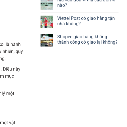
nào?
Viettel Post có giao hàng tận
nhà không?
Shopee giao hàng không
thành công có giao lại không?
oi là hành
y nhiên, quy
ng.
. Điều này
hằm mục
 lý một
 một vật