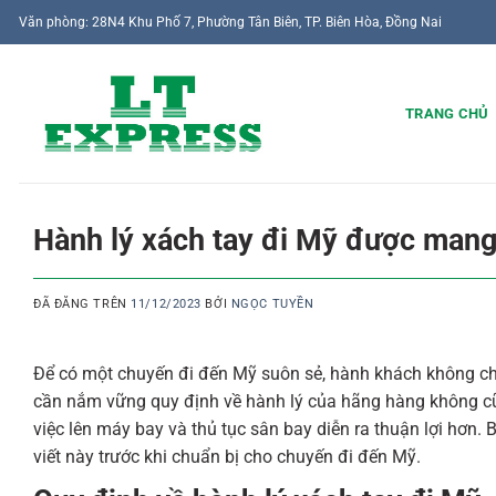
Chuyển
Văn phòng: 28N4 Khu Phố 7, Phường Tân Biên, TP. Biên Hòa, Đồng Nai
đến
nội
dung
TRANG CHỦ
Hành lý xách tay đi Mỹ được mang
ĐÃ ĐĂNG TRÊN
11/12/2023
BỞI
NGỌC TUYỀN
Để có một chuyến đi đến Mỹ suôn sẻ, hành khách không ch
cần nắm vững quy định về hành lý của hãng hàng không c
việc lên máy bay và thủ tục sân bay diễn ra thuận lợi hơn.
viết này trước khi chuẩn bị cho chuyến đi đến Mỹ.