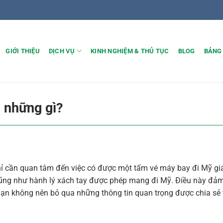
GIỚI THIỆU
DỊCH VỤ
KINH NGHIỆM & THỦ TỤC
BLOG
BẢNG
 những gì?
ỉ cần quan tâm đến việc có được một tấm vé máy bay đi Mỹ gi
ũng như hành lý xách tay được phép mang đi Mỹ. Điều này đả
 Bạn không nên bỏ qua những thông tin quan trọng được chia sẻ 