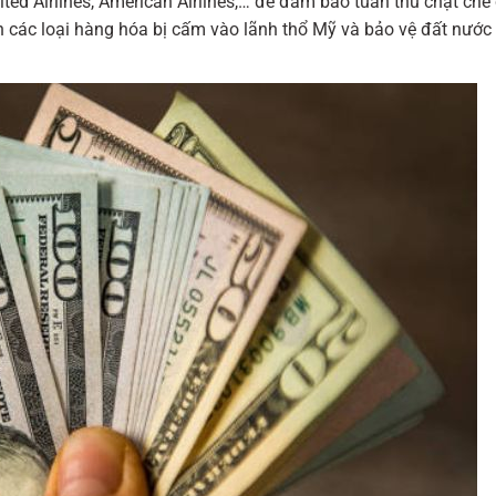
ted Airlines, American Airlines,… để đảm bảo tuân thủ chặt chẽ
 các loại hàng hóa bị cấm vào lãnh thổ Mỹ và bảo vệ đất nước