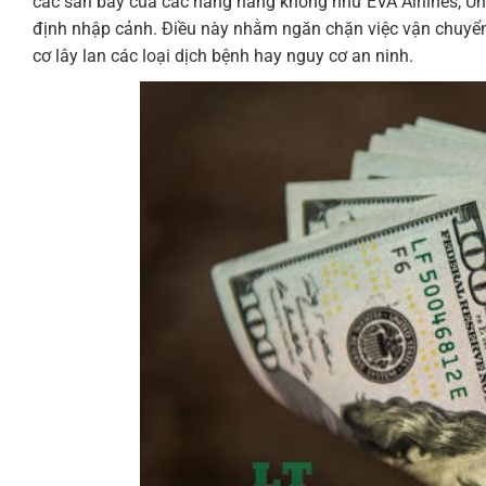
các sân bay của các hãng hàng không như EVA Airlines, Uni
định nhập cảnh. Điều này nhằm ngăn chặn việc vận chuyển
cơ lây lan các loại dịch bệnh hay nguy cơ an ninh.