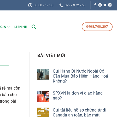
08:00 - 17:00
0797 372 768
0908.708.207
 GIÁ
LIÊN HỆ
BÀI VIẾT MỚI
Gửi Hàng Đi Nước Ngoài Có
Cần Mua Bảo Hiểm Hàng Hoá
Không?
á rẻ mà còn
SPXVN là đơn vị giao hàng
m bảo cho
nào?
trong bài
Gửi tài liệu hồ sơ chứng từ đi
Canada an toàn, bảo mật