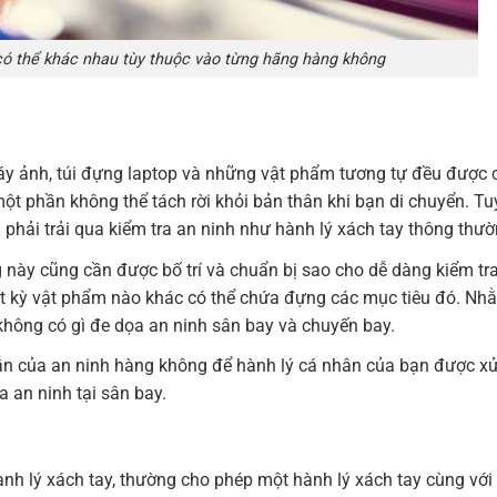
 có thể khác nhau tùy thuộc vào từng hãng hàng không
áy ảnh, túi đựng laptop và những vật phẩm tương tự đều được c
ột phần không thể tách rời khỏi bản thân khi bạn di chuyển. Tu
phải trải qua kiểm tra an ninh như hành lý xách tay thông thườ
g này cũng cần được bố trí và chuẩn bị sao cho dễ dàng kiểm tra
ất kỳ vật phẩm nào khác có thể chứa đựng các mục tiêu đó. N
không có gì đe dọa an ninh sân bay và chuyến bay.
dẫn của an ninh hàng không để hành lý cá nhân của bạn được xử
a an ninh tại sân bay.
nh lý xách tay, thường cho phép một hành lý xách tay cùng với