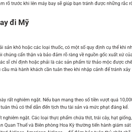
àm rõ trước khi lên máy bay sẽ giúp bạn tránh được những rắc r
ay đi Mỹ
ải sản khô hoặc các loại thuốc, có một số quy định cụ thể khi 
ói chúng cẩn thận và bảo đảm rõ ràng về nguồn gốc xuất xứ củ
ác sĩ chỉ định hoặc phải là các sản phẩm từ thảo mộc được chế
yêu cầu mà hành khách cần tuân theo khi nhập cảnh để tránh xảy
này rất nghiêm ngặt. Nếu bạn mang theo số tiền vượt quá 10,00
tuân thủ có thể dẫn đến tịch thu tài sản và mức phạt đáng kể.
t nghiêm ngặt. Các loại thực phẩm chứa thịt, trái cây, hạt giốn
n Quan Thuế và Biên phòng Hoa Kỳ thường tiến hành giám sát c