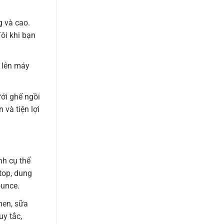
g và cao.
ôi khi bạn
 lên máy
ới ghế ngồi
và tiện lợi
nh cụ thể
top, dung
ounce.
men, sữa
uy tắc,