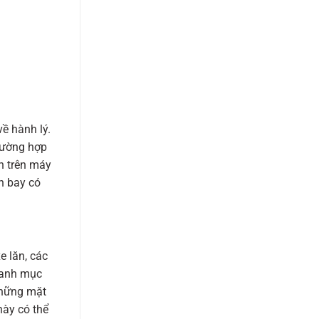
ề hành lý.
rường hợp
an trên máy
n bay có
e lăn, các
danh mục
những mặt
này có thể