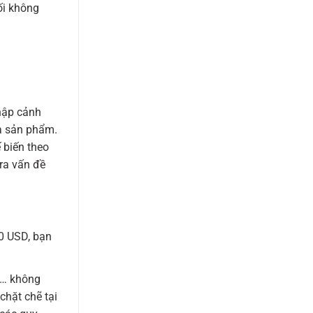
ối không
nhập cảnh
a sản phẩm.
 biến theo
 ra vấn đề
0 USD, bạn
g,… không
hặt chẽ tại