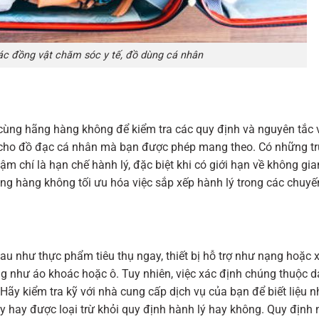
c đồng vật chăm sóc y tế, đồ dùng cá nhân
 cùng hãng hàng không để kiểm tra các quy định và nguyên tắc v
đa cho đồ đạc cá nhân mà bạn được phép mang theo. Có những t
m chí là hạn chế hành lý, đặc biệt khi có giới hạn về không gi
ng hàng không tối ưu hóa việc sắp xếp hành lý trong các chuyế
 như thực phẩm tiêu thụ ngay, thiết bị hỗ trợ như nạng hoặc x
g như áo khoác hoặc ô. Tuy nhiên, việc xác định chúng thuộc 
ãy kiểm tra kỹ với nhà cung cấp dịch vụ của bạn để biết liệu 
 hay được loại trừ khỏi quy định hành lý hay không. Quy định 