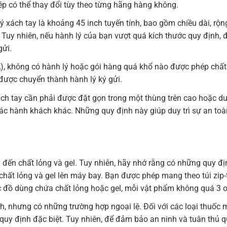
ép có thể thay đổi tùy theo từng hãng hàng không.
ý xách tay là khoảng 45 inch tuyến tính, bao gồm chiều dài, rộn
Tuy nhiên, nếu hành lý của bạn vượt quá kích thước quy định, đ
gửi.
, không có hành lý hoặc gói hàng quá khổ nào được phép chất
 được chuyển thành hành lý ký gửi.
h tay cần phải được đặt gọn trong một thùng trên cao hoặc dư
c hành khách khác. Những quy định này giúp duy trì sự an toàn 
ý đến chất lỏng và gel. Tuy nhiên, hãy nhớ rằng có những quy đị
chất lỏng và gel lên máy bay. Bạn được phép mang theo túi zip-
các đồ dùng chứa chất lỏng hoặc gel, mỗi vật phẩm không quá 3 
, nhưng có những trường hợp ngoại lệ. Đối với các loại thuốc 
quy định đặc biệt. Tuy nhiên, để đảm bảo an ninh và tuân thủ q