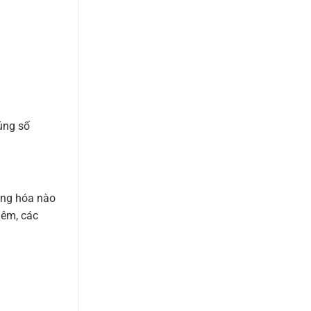
úng số
àng hóa nào
nêm, các