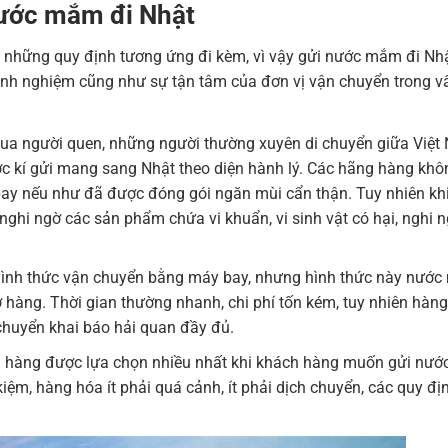
nước mắm đi Nhật
ó những quy định tương ứng đi kèm, vì vậy gửi nước mắm đi Nh
inh nghiệm cũng như sự tận tâm của đơn vị vận chuyển trong v
qua người quen, những người thường xuyên di chuyển giữa Việt
kí gửi mang sang Nhật theo diện hành lý. Các hãng hàng khô
 nếu như đã được đóng gói ngăn mùi cẩn thận. Tuy nhiên kh
 nghi ngờ các sản phẩm chứa vi khuẩn, vi sinh vật có hại, nghi 
ình thức vận chuyển bằng máy bay, nhưng hình thức này nướ
hàng. Thời gian thường nhanh, chi phí tốn kém, tuy nhiên hàng
chuyển khai báo hải quan đầy đủ.
i hàng được lựa chọn nhiều nhất khi khách hàng muốn gửi nướ
kiệm, hàng hóa ít phải quá cảnh, ít phải dịch chuyển, các quy đị