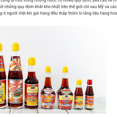
cũng là một trong những nước có nhiều quy định, yêu cầu về c
ới những quy định khắt khe nhất trên thế giới chỉ sau Mỹ và cá
 ít người Việt khi gửi hàng đều thấp thỏm lo lắng liệu hàng hó