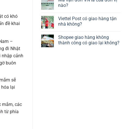
nào?
ật có khó
Viettel Post có giao hàng tận
ấn đề khai
nhà không?
Shopee giao hàng không
 Nam –
thành công có giao lại không?
ng đi Nhật
i nhập cảnh
ngờ buôn
c mắm sẽ
 hóa lại
c mắm, các
nh từ phía