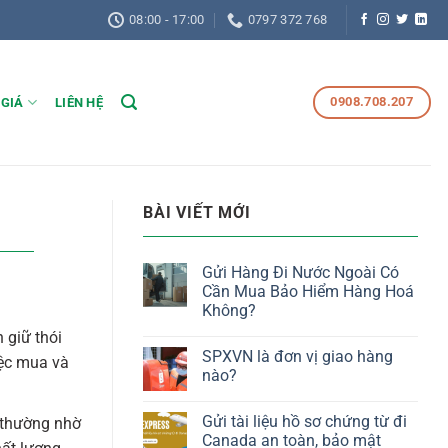
08:00 - 17:00
0797 372 768
0908.708.207
 GIÁ
LIÊN HỆ
BÀI VIẾT MỚI
Gửi Hàng Đi Nước Ngoài Có
Cần Mua Bảo Hiểm Hàng Hoá
Không?
 giữ thói
SPXVN là đơn vị giao hàng
iệc mua và
nào?
Gửi tài liệu hồ sơ chứng từ đi
 thường nhờ
Canada an toàn, bảo mật