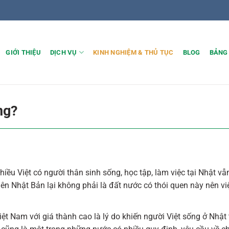
GIỚI THIỆU
DỊCH VỤ
KINH NGHIỆM & THỦ TỤC
BLOG
BẢNG
ng?
u Việt có người thân sinh sống, học tập, làm việc tại Nhật vẫn
ên Nhật Bản lại không phải là đất nước có thói quen này nên v
t Nam với giá thành cao là lý do khiến người Việt sống ở Nhật