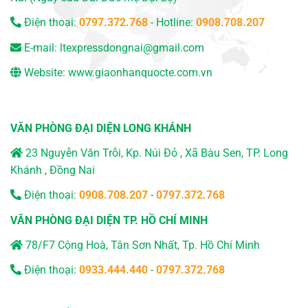
Điện thoại:
0797.372.768
- Hotline:
0908.708.207
E-mail:
ltexpressdongnai@gmail.com
Website:
www.giaonhanquocte.com.vn
VĂN PHÒNG ĐẠI DIỆN LONG KHÁNH
23 Nguyễn Văn Trỗi, Kp. Núi Đỏ , Xã Bàu Sen, TP. Long
Khánh , Đồng Nai
Điện thoại:
0908.708.207
-
0797.372.768
VĂN PHÒNG ĐẠI DIỆN TP. HỒ CHÍ MINH
78/F7 Cộng Hoà, Tân Sơn Nhất, Tp. Hồ Chí Minh
Điện thoại:
0933.444.440
-
0797.372.768