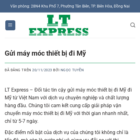
Chuyển
Văn phòng: 28N4 Khu Phố 7, Phường Tân Biên, TP. Biên Hòa, Đồng Nai
đến
nội
dung
Gửi máy móc thiết bị đi Mỹ
ĐÃ ĐĂNG TRÊN
20/11/2023
BỞI
NGỌC TUYỀN
LT Express – Đối tác tin cậy gửi máy móc thiết bị đi Mỹ đi
Mỹ từ Việt Nam với dịch vụ chuyên nghiệp và chất lượng
hàng đầu. Chúng tôi cam kết cung cấp giải pháp vận
chuyển máy móc thiết bị đi Mỹ với thời gian nhanh nhất,
chỉ từ 5-7 ngày.
Đặc điểm nổi bật của dịch vụ của chúng tôi không chỉ là