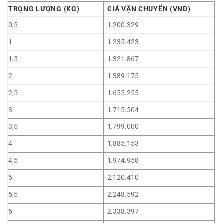
TRỌNG LƯỢNG (KG)
GIÁ VẬN CHUYỂN (VNĐ)
0,5
1.200.329
1
1.235.423
1,5
1.321.867
2
1.389.175
2,5
1.655.255
3
1.715.504
3,5
1.799.000
4
1.885.153
4,5
1.974.958
5
2.120.410
5,5
2.248.592
6
2.338.397