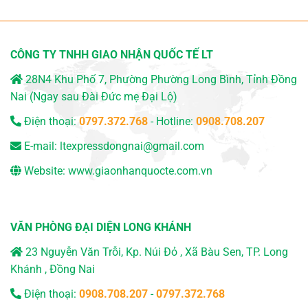
CÔNG TY TNHH GIAO NHẬN QUỐC TẾ LT
28N4 Khu Phố 7, Phường Phường Long Bình, Tỉnh Đồng
Nai (Ngay sau Đài Đức mẹ Đại Lộ)
Điện thoại:
0797.372.768
- Hotline:
0908.708.207
E-mail:
ltexpressdongnai@gmail.com
Website:
www.giaonhanquocte.com.vn
VĂN PHÒNG ĐẠI DIỆN LONG KHÁNH
23 Nguyễn Văn Trỗi, Kp. Núi Đỏ , Xã Bàu Sen, TP. Long
Khánh , Đồng Nai
Điện thoại:
0908.708.207
-
0797.372.768