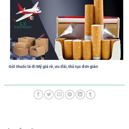
Gửi thuốc lá đi Mỹ giá rẻ, ưu đãi, thủ tục đơn giản