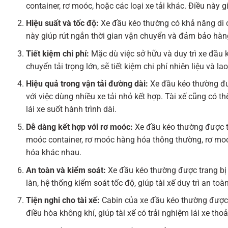
container, rơ moóc, hoặc các loại xe tải khác. Điều này
Hiệu suất và tốc độ:
Xe đầu kéo thường có khả năng di c
này giúp rút ngắn thời gian vận chuyển và đảm bảo hàng
Tiết kiệm chi phí:
Mặc dù việc sở hữu và duy trì xe đầu k
chuyển tải trọng lớn, sẽ tiết kiệm chi phí nhiên liệu và l
Hiệu quả trong vận tải đường dài:
Xe đầu kéo thường đượ
với việc dùng nhiều xe tải nhỏ kết hợp. Tài xế cũng có th
lái xe suốt hành trình dài.
Dễ dàng kết hợp với rơ moóc:
Xe đầu kéo thường được th
moóc container, rơ moóc hàng hóa thông thường, rơ moóc 
hóa khác nhau.
An toàn và kiểm soát:
Xe đầu kéo thường được trang bị 
làn, hệ thống kiểm soát tốc độ, giúp tài xế duy trì an toà
Tiện nghi cho tài xế:
Cabin của xe đầu kéo thường được thi
điều hòa không khí, giúp tài xế có trải nghiệm lái xe tho