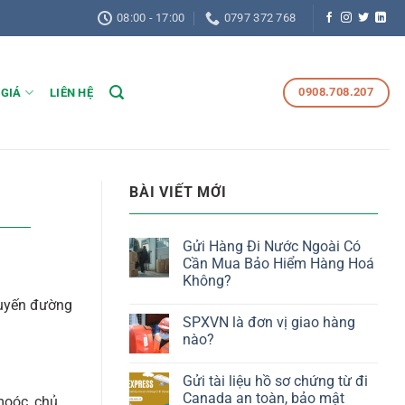
08:00 - 17:00
0797 372 768
0908.708.207
 GIÁ
LIÊN HỆ
BÀI VIẾT MỚI
Gửi Hàng Đi Nước Ngoài Có
Cần Mua Bảo Hiểm Hàng Hoá
Không?
 tuyến đường
SPXVN là đơn vị giao hàng
nào?
Gửi tài liệu hồ sơ chứng từ đi
Canada an toàn, bảo mật
 moóc, chủ