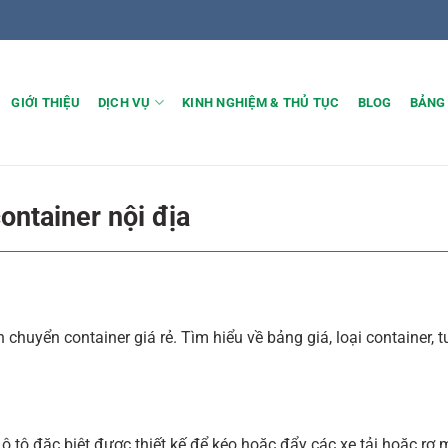
GIỚI THIỆU
DỊCH VỤ
KINH NGHIỆM & THỦ TỤC
BLOG
BẢNG
ontainer nội địa
n chuyển container giá rẻ. Tìm hiểu về bảng giá, loại container,
e ô tô đặc biệt được thiết kế để kéo hoặc đẩy các xe tải hoặc rơ