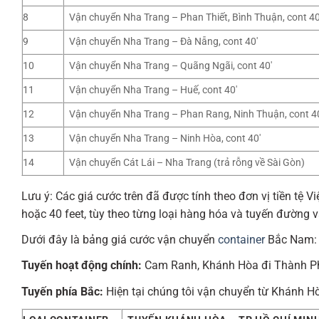
8
Vận chuyển Nha Trang – Phan Thiết, Bình Thuận, cont 40
9
Vận chuyển Nha Trang – Đà Nẵng, cont 40′
10
Vận chuyển Nha Trang – Quãng Ngãi, cont 40′
11
Vận chuyển Nha Trang – Huế, cont 40′
12
Vận chuyển Nha Trang – Phan Rang, Ninh Thuận, cont 4
13
Vận chuyển Nha Trang – Ninh Hòa, cont 40′
14
Vận chuyển Cát Lái – Nha Trang (trả rỗng về Sài Gòn)
Lưu ý: Các giá cước trên đã được tính theo đơn vị tiền tệ V
hoặc 40 feet, tùy theo từng loại hàng hóa và tuyến đường 
Dưới đây là bảng giá cước vận chuyển
container
Bắc Nam:
Tuyến hoạt động chính:
Cam Ranh, Khánh Hòa đi Thành Ph
Tuyến phía Bắc:
Hiện tại chúng tôi vận chuyển từ Khánh Hò