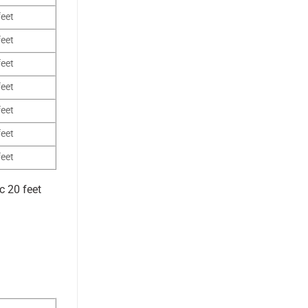
feet
feet
feet
feet
feet
feet
feet
c 20 feet