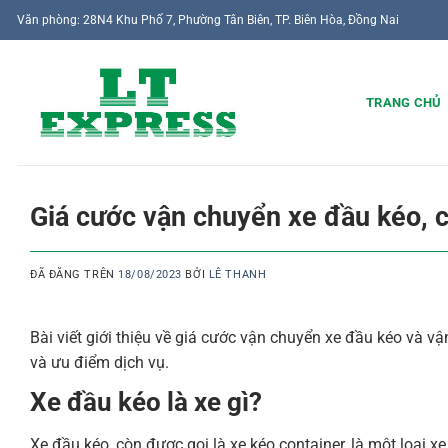
Chuyển
Văn phòng: 28N4 Khu Phố 7, Phường Tân Biên, TP. Biên Hòa, Đồng Nai
đến
nội
dung
TRANG CHỦ
Giá cước vận chuyển xe đầu kéo, c
ĐÃ ĐĂNG TRÊN
18/08/2023
BỞI
LÊ THANH
Bài viết giới thiệu về giá cước vận chuyển xe đầu kéo và vậ
và ưu điểm dịch vụ.
Xe đầu kéo là xe gì?
Xe đầu kéo, còn được gọi là xe kéo container, là một loại x