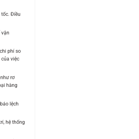
tốc. Điều
ể vận
chi phí so
 của việc
 như rơ
oại hàng
báo lệch
rí, hệ thống