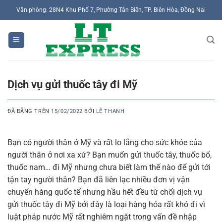
Chuyển
Văn phòng: 28N4 Khu Phố 7, Phường Tân Biên, TP. Biên Hòa, Đồng Nai
đến
nội
dung
Dịch vụ gửi thuốc tây đi Mỹ
ĐÃ ĐĂNG TRÊN
15/02/2022
BỞI
LÊ THANH
Bạn có người thân ở Mỹ và rất lo lắng cho sức khỏe của
người thân ở nơi xa xứ? Bạn muốn gửi thuốc tây, thuốc bổ,
thuốc nam… đi Mỹ nhưng chưa biết làm thế nào để gửi tới
tận tay người thân? Bạn đã liên lạc nhiều đơn vị vận
chuyển hàng quốc tế nhưng hầu hết đều từ chối dịch vụ
gửi thuốc tây đi Mỹ bởi đây là loại hàng hóa rất khó đi vì
luật pháp nước Mỹ rất nghiêm ngặt trong vấn đề nhập