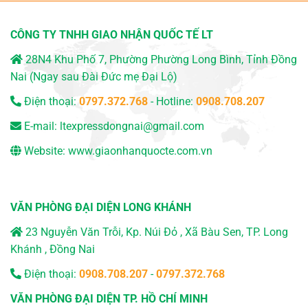
CÔNG TY TNHH GIAO NHẬN QUỐC TẾ LT
28N4 Khu Phố 7, Phường Phường Long Bình, Tỉnh Đồng
Nai (Ngay sau Đài Đức mẹ Đại Lộ)
Điện thoại:
0797.372.768
- Hotline:
0908.708.207
E-mail:
ltexpressdongnai@gmail.com
Website:
www.giaonhanquocte.com.vn
VĂN PHÒNG ĐẠI DIỆN LONG KHÁNH
23 Nguyễn Văn Trỗi, Kp. Núi Đỏ , Xã Bàu Sen, TP. Long
Khánh , Đồng Nai
Điện thoại:
0908.708.207
-
0797.372.768
VĂN PHÒNG ĐẠI DIỆN TP. HỒ CHÍ MINH