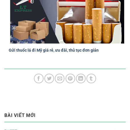
Gửi thuốc lá đi Mỹ giá rẻ, ưu đãi, thủ tục đơn giản
BÀI VIẾT MỚI