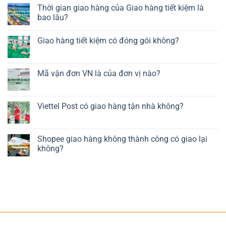
Thời gian giao hàng của Giao hàng tiết kiệm là
bao lâu?
Giao hàng tiết kiệm có đóng gói không?
Mã vận đơn VN là của đơn vị nào?
Viettel Post có giao hàng tận nhà không?
Shopee giao hàng không thành công có giao lại
không?