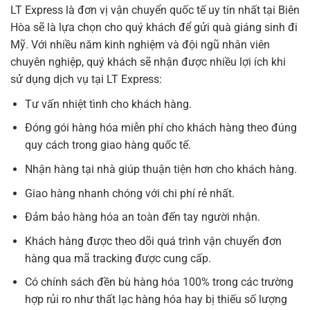
LT Express là đơn vị vận chuyển quốc tế uy tín nhất tại Biên
Hòa sẽ là lựa chọn cho quý khách để gửi quà giáng sinh đi
Mỹ. Với nhiều năm kinh nghiệm và đội ngũ nhân viên
chuyên nghiệp, quý khách sẽ nhận được nhiều lợi ích khi
sử dụng dịch vụ tại LT Express:
Tư vấn nhiệt tình cho khách hàng.
Đóng gói hàng hóa miễn phí cho khách hàng theo đúng
quy cách trong giao hàng quốc tế.
Nhận hàng tại nhà giúp thuận tiện hơn cho khách hàng.
Giao hàng nhanh chóng với chi phí rẻ nhất.
Đảm bảo hàng hóa an toàn đến tay người nhận.
Khách hàng được theo dõi quá trình vận chuyển đơn
hàng qua mã tracking được cung cấp.
Có chính sách đền bù hàng hóa 100% trong các trường
hợp rủi ro như thất lạc hàng hóa hay bị thiếu số lượng