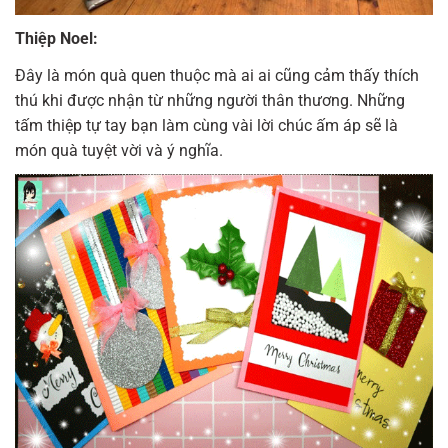
Thiệp Noel:
Đây là món quà quen thuộc mà ai ai cũng cảm thấy thích
thú khi được nhận từ những người thân thương. Những
tấm thiệp tự tay bạn làm cùng vài lời chúc ấm áp sẽ là
món quà tuyệt vời và ý nghĩa.