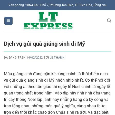
Chuyển
Văn phòng: 28N4 Khu Phố 7, Phường Tân Biên, TP. Biên Hòa, Đồng Nai
đến
nội
dung
Dịch vụ gửi quà giáng sinh đi Mỹ
ĐÃ ĐĂNG TRÊN
14/02/2022
BỞI
LÊ THANH
Mùa giáng sinh đang cận kề cũng chính là thời điểm dịch
vụ gửi quà giáng sinh đi Mỹ nhộn nhịp nhất. Có thể nói đối
với những ai theo tôn giáo thì ngày lễ Noel chính là ngày lễ
quan trọng nhất trong năm. Vào dịp này nhà nhà đều trang
trí cây thông Noel lấp lánh hay những hang đá kỳ công và
trao tặng nhau những món quà ý nghĩa, cùng nhau thức
trọn đến thời khắc chào đón Chúa sinh ra đời. Và đặc biệt,