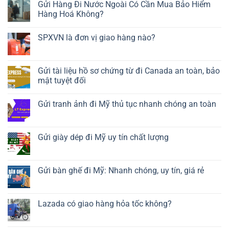
Gửi Hàng Đi Nước Ngoài Có Cần Mua Bảo Hiểm
Hàng Hoá Không?
SPXVN là đơn vị giao hàng nào?
Gửi tài liệu hồ sơ chứng từ đi Canada an toàn, bảo
mật tuyệt đối
Gửi tranh ảnh đi Mỹ thủ tục nhanh chóng an toàn
Gửi giày dép đi Mỹ uy tín chất lượng
Gửi bàn ghế đi Mỹ: Nhanh chóng, uy tín, giá rẻ
Lazada có giao hàng hỏa tốc không?