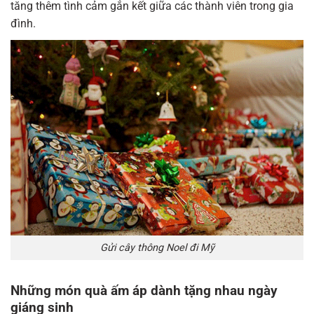
tăng thêm tình cảm gắn kết giữa các thành viên trong gia
đình.
Gửi cây thông Noel đi Mỹ
Những món quà ấm áp dành tặng nhau ngày
giáng sinh