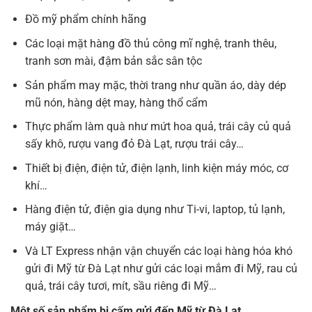
Đồ mỹ phẩm chính hãng
Các loại mặt hàng đồ thủ công mĩ nghệ, tranh thêu,
tranh sơn mài, đậm bản sắc sân tộc
Sản phẩm may mặc, thời trang như quần áo, dày dép
mũ nón, hàng dệt may, hàng thổ cẩm
Thực phẩm làm quà như mứt hoa quả, trái cây củ quả
sấy khô, rượu vang đỏ Đà Lạt, rượu trái cây…
Thiết bị điện, điện tử, điện lạnh, linh kiện máy móc, cơ
khí…
Hàng điện tử, điện gia dụng như Ti-vi, laptop, tủ lạnh,
máy giặt…
Và LT Express nhận vận chuyển các loại hàng hóa khó
gửi đi Mỹ từ Đà Lạt như gửi các loại mắm đi Mỹ, rau củ
quả, trái cây tươi, mít, sầu riêng đi Mỹ…
Một số sản phẩm bị cấm gửi đến Mỹ từ Đà Lạt