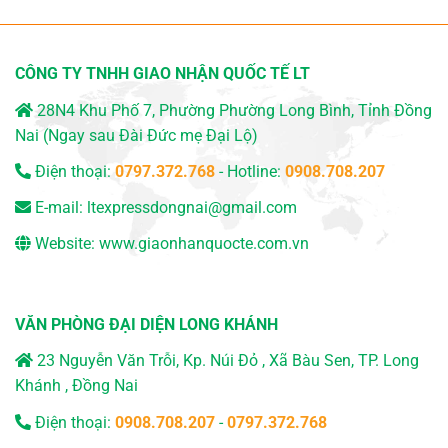
CÔNG TY TNHH GIAO NHẬN QUỐC TẾ LT
28N4 Khu Phố 7, Phường Phường Long Bình, Tỉnh Đồng
Nai (Ngay sau Đài Đức mẹ Đại Lộ)
Điện thoại:
0797.372.768
- Hotline:
0908.708.207
E-mail:
ltexpressdongnai@gmail.com
Website:
www.giaonhanquocte.com.vn
VĂN PHÒNG ĐẠI DIỆN LONG KHÁNH
23 Nguyễn Văn Trỗi, Kp. Núi Đỏ , Xã Bàu Sen, TP. Long
Khánh , Đồng Nai
Điện thoại:
0908.708.207
-
0797.372.768