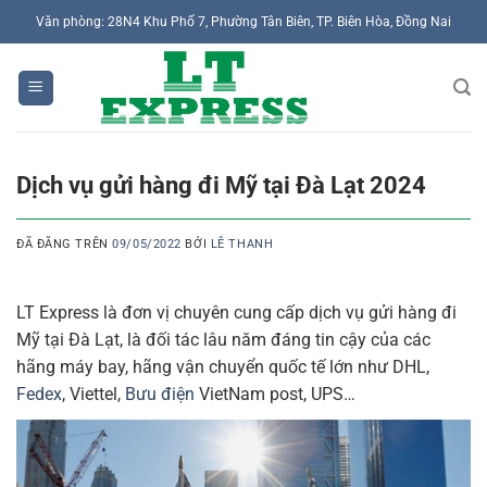
Chuyển
Văn phòng: 28N4 Khu Phố 7, Phường Tân Biên, TP. Biên Hòa, Đồng Nai
đến
nội
dung
Dịch vụ gửi hàng đi Mỹ tại Đà Lạt 2024
ĐÃ ĐĂNG TRÊN
09/05/2022
BỞI
LÊ THANH
LT Express là đơn vị chuyên cung cấp dịch vụ gửi hàng đi
Mỹ tại Đà Lạt, là đối tác lâu năm đáng tin cậy của các
hãng máy bay, hãng vận chuyển quốc tế lớn như DHL,
Fedex
, Viettel,
Bưu điện
VietNam post, UPS…