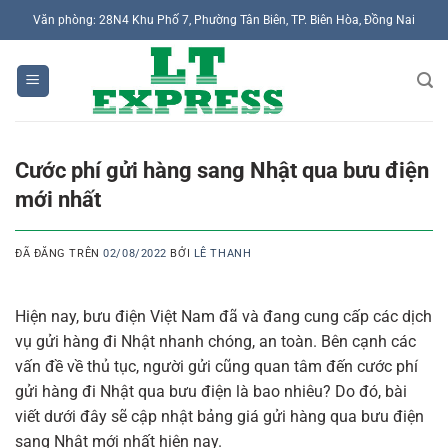
Chuyển
Văn phòng: 28N4 Khu Phố 7, Phường Tân Biên, TP. Biên Hòa, Đồng Nai
đến
nội
dung
Cước phí gửi hàng sang Nhật qua bưu điện
mới nhất
ĐÃ ĐĂNG TRÊN
02/08/2022
BỞI
LÊ THANH
Hiện nay, bưu điện Việt Nam đã và đang cung cấp các dịch
vụ gửi hàng đi Nhật nhanh chóng, an toàn. Bên cạnh các
vấn đề về thủ tục, người gửi cũng quan tâm đến cước phí
gửi hàng đi Nhật qua bưu điện là bao nhiêu? Do đó, bài
viết dưới đây sẽ cập nhật bảng giá gửi hàng qua bưu điện
sang Nhật mới nhất hiện nay.