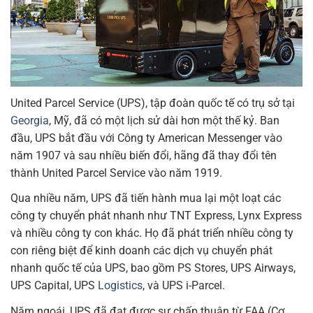
United Parcel Service (UPS), tập đoàn quốc tế có trụ sở tại
Georgia
, Mỹ, đã có một lịch sử dài hơn một thế kỷ. Ban
đầu, UPS bắt đầu với Công ty American Messenger vào
năm 1907 và sau nhiều biến đổi, hãng đã thay đổi tên
thành United Parcel Service vào năm 1919.
Qua nhiều năm, UPS đã tiến hành mua lại một loạt các
công ty chuyển phát nhanh như TNT Express, Lynx Express
và nhiều công ty con khác. Họ đã phát triển nhiều công ty
con riêng biệt để kinh doanh các dịch vụ chuyển phát
nhanh quốc tế của UPS, bao gồm PS Stores, UPS Airways,
UPS Capital, UPS
Logistics
, và UPS i-Parcel.
Năm ngoái, UPS đã đạt được sự chấp thuận từ FAA (Cơ