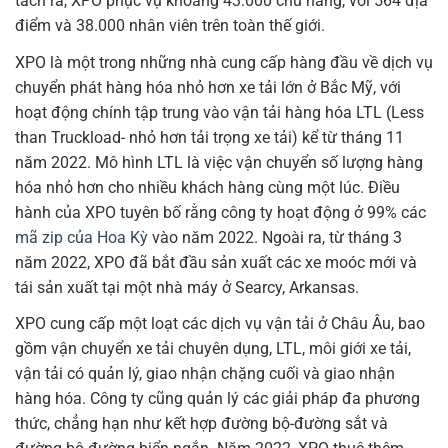
tách ra, XPO phục vụ khoảng 43.000 chủ hàng, với 564 địa
điểm và 38.000 nhân viên trên toàn thế giới.
XPO là một trong những nhà cung cấp hàng đầu về dịch vụ
chuyển phát hàng hóa nhỏ hơn xe tải lớn ở Bắc Mỹ, với
hoạt động chính tập trung vào vận tải hàng hóa LTL (Less
than Truckload- nhỏ hơn tải trọng xe tải) kể từ tháng 11
năm 2022. Mô hình LTL là việc vận chuyển số lượng hàng
hóa nhỏ hơn cho nhiều khách hàng cùng một lúc. Điều
hành của XPO tuyên bố rằng công ty hoạt động ở 99% các
mã zip của Hoa Kỳ
vào năm 2022. Ngoài ra, từ tháng 3
năm 2022, XPO đã bắt đầu sản xuất các xe moóc mới và
tái sản xuất tại một nhà máy ở Searcy, Arkansas.
XPO cung cấp một loạt các dịch vụ vận tải ở Châu Âu, bao
gồm vận chuyển xe tải chuyên dụng, LTL, môi giới xe tải,
vận tải có quản lý, giao nhận chặng cuối và giao nhận
hàng hóa. Công ty cũng quản lý các giải pháp đa phương
thức, chẳng hạn như kết hợp đường bộ-đường sắt và