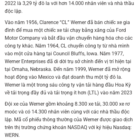
2022 là 3,29 tỷ đô la với hơn 14.000 nhân viên và nhà thầu
độc lập.
Vào năm 1956, Clarence “CL” Werner đã bán chiếc xe gia
đình để mua một chiếc xe tải chạy bằng xăng của Ford
Motor Company và bắt đầu vận chuyển hàng hóa cho các
công ty khác. Năm 1964, CL chuyển công ty từ nhà mình
vào một cửa hàng tại Council Bluffs, Iowa. Năm 1977,
Werner Enterprises đã di dời trụ sở chính đến vị trí hiện tại
tại Omaha, Nebraska. Đến năm 1999, Werner đã mở rộng
hoạt động vào Mexico và đạt doanh thu một tỷ đô la.
Werner là một trong sáu công ty vận tải hàng đầu Hoa Kỳ
về tải trọng đầy đủ và tải trọng ít hơn (LTL) vào năm 2023
Đội xe của Werner gồm khoảng 8.300 xe tải, 30.000 xe rơ
moóc và có 14.300 nhân viên cùng với các nhà thầu độc
lập. Mã cổ phiếu thông thường của Werner được giao dịch
trên thị trường chứng khoán NASDAQ với ký hiệu Nasdaq:
WERN.