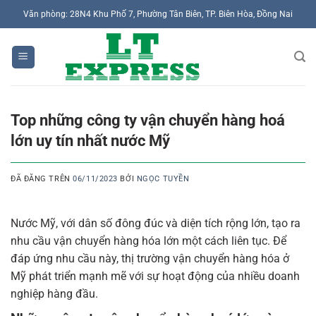
Chuyển
Văn phòng: 28N4 Khu Phố 7, Phường Tân Biên, TP. Biên Hòa, Đồng Nai
đến
nội
dung
Top những công ty vận chuyển hàng hoá
lớn uy tín nhất nước Mỹ
ĐÃ ĐĂNG TRÊN
06/11/2023
BỞI
NGỌC TUYỀN
Nước Mỹ, với dân số đông đúc và diện tích rộng lớn, tạo ra
nhu cầu vận chuyển hàng hóa lớn một cách liên tục. Để
đáp ứng nhu cầu này, thị trường vận chuyển hàng hóa ở
Mỹ phát triển mạnh mẽ với sự hoạt động của nhiều doanh
nghiệp hàng đầu.