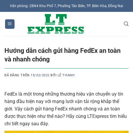
Chuyển
Văn phòng: 28N4 Khu Phố 7, Phường Tân Biên, TP. Biên Hòa, Đồng Nai
đến
nội
dung
Hướng dẫn cách gửi hàng FedEx an toàn
và nhanh chóng
ĐÃ ĐĂNG TRÊN
15/02/2022
BỞI
LÊ THANH
FedEx là một trong những thương hiệu vận chuyển uy tín
hàng đầu hiện nay với mạng lưới vận tải rộng khắp thế
giới. Vậy cách gửi hàng FedEx nhanh chóng và an toàn
được thực hiện như thế nào? Hãy cùng LTExpress tìm hiểu
chi tiết ngay sau đây.